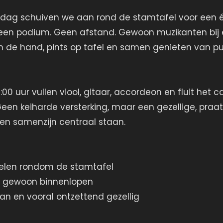
ag schuiven we aan rond de stamtafel voor een 
Geen podium. Geen afstand. Gewoon muzikanten bij e
n de hand, pints op tafel en samen genieten van pur
7:00 uur vullen viool, gitaar, accordeon en fluit he
Geen keiharde versterking, maar een gezellige, praa
en samenzijn centraal staan.
elen rondom de stamtafel
 gewoon binnenlopen
an en vooral ontzettend gezellig