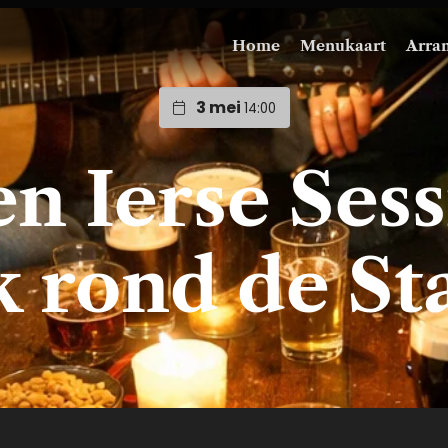
Home
Menukaart
Arra
3 mei
14:00
n Ierse Sess
 rond de St