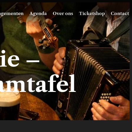
ngementen
Agenda
Over ons
Ticketshop
Contact
ie –
amtafel