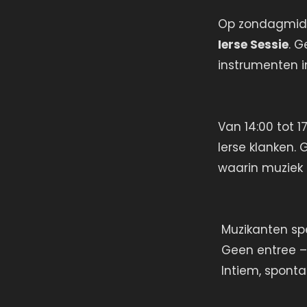
Op zondagmidd
Ierse Sessie
. 
instrumenten i
Van 14:00 tot 1
Ierse klanken. 
waarin muziek 
Muzikanten sp
Geen entree –
Intiem, sponta