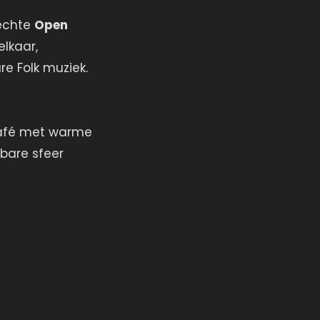
échte
Open
lkaar,
e Folk muziek.
t café met warme
tbare sfeer