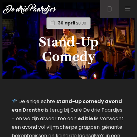
30 april
20:30
Stand-Up
Comedy
De enige echte
stand-up comedy avond
van Drenthe
is terug bij Café De drie Paardjes
– en we zijn alweer toe aan
editie 5
! Verwacht
een avond vol vlijmscherpe grappen, gênante
bekentenissen en keiharde lachsalvo’s in een